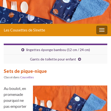
Les Cousettes de Sinette
Togg
navig
lingettes éponge bambou (12 cm / 24 cm)
Gants de toilette pour enfant
Sets de pique-nique
Classé dans
Cousettes
Au boulot, en
promenade
pourquoi ne
pas emporter