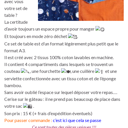
avec vous
votre set de
table ?
La certitude
d’avoir toujours un espace propre pour manger
Et toujours en mode zéro déchet
.
Ce set de table est d’un format légèrement plus petit que le
format A3.
Il est créé avec 2 tissus 100% coton lavables en machine.
Il contient 4 compartiments dans lesquels se trouvent un
couteau
, une fourchette
, une cuillère
et une
serviette confectionnée avec un tissu coton et de l’éponge
bambou.
Sans avoir oublié l’espace sur lequel déposer votre repas….
Cerise sur le gâteau : il ne prend pas beaucoup de place dans
votre sac
.
Son prix : 15 € (+ frais d’expédition éventuels)
Pour passer commande :
c’est ici que cela se passe
Ce sont toutes des pièces uniques !!!