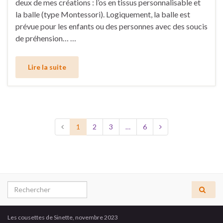
deux de mes créations : l’os en tissus personnalisable et
la balle (type Montessori). Logiquement, la balle est
prévue pour les enfants ou des personnes avec des soucis
de préhension… …
Lire la suite
1
2
3
…
6
Search for:
Les cousettes de Sinette, novembre 2023