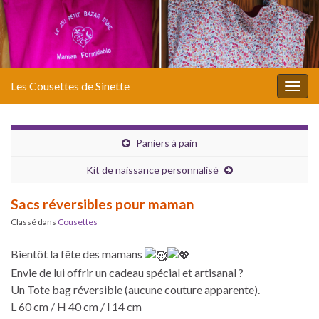
Les Cousettes de Sinette
Togg
navig
Paniers à pain
Kit de naissance personnalisé
Sacs réversibles pour maman
Classé dans
Cousettes
Bientôt la fête des mamans
Envie de lui offrir un cadeau spécial et artisanal ?
Un Tote bag réversible (aucune couture apparente).
L 60 cm / H 40 cm / l 14 cm