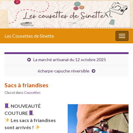
Les Cousettes de Sinette
Togg
navig
La marché artisanal du 12 octobre 2025
écharpe-capuche réversible
Sacs à friandises
Classé dans
Cousettes
NOUVEAUTÉ
COUTURE
Les sacs à friandises
sont arrivés !